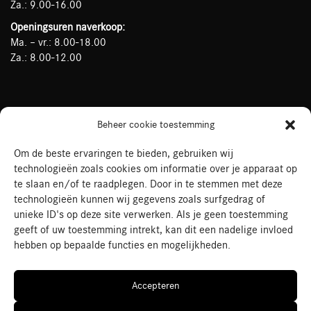
Za.: 9.00-16.00
Openingsuren naverkoop:
Ma. – vr.: 8.00-18.00
Za.: 8.00-12.00
Mercedes-Benz Rogiers op Social Media
Beheer cookie toestemming
Om de beste ervaringen te bieden, gebruiken wij
technologieën zoals cookies om informatie over je apparaat op
te slaan en/of te raadplegen. Door in te stemmen met deze
technologieën kunnen wij gegevens zoals surfgedrag of
unieke ID's op deze site verwerken. Als je geen toestemming
geeft of uw toestemming intrekt, kan dit een nadelige invloed
hebben op bepaalde functies en mogelijkheden.
©2026
Rogiers Dendermonde
|
Privacy Policy
|
Algemene
Accepteren
voorwaarden
*Prijzen op deze site zijn inclusief BTW + alle taksen