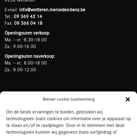
E-mail:
info@wetteren.mercedes-benz.be
Tel.:
09 369 42 14
Fax:
09 366 04 18
Openingsuren verkoop:
Ma. – vr.: 8.30-18.00
Za.: 9.00-16.00
Openingsuren naverkoop:
Ma. – vr.: 8.00-18.00
Za.: 8.00-12.00
Mercedes-Benz Rogiers op Social Media
Beheer cookie toestemming
Om de beste ervaringen te bieden, gebruiken wij
technologieën zoals cookies om informatie over je apparaat op
te slaan en/of te raadplegen. Door in te stemmen met deze
technologieën kunnen wij gegevens zoals surfgedrag of