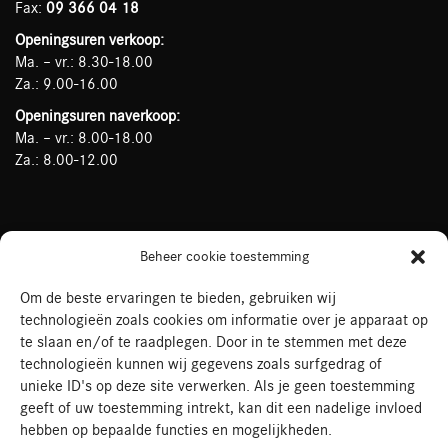
Fax:
09 366 04 18
Openingsuren verkoop:
Ma. – vr.: 8.30-18.00
Za.: 9.00-16.00
Openingsuren naverkoop:
Ma. – vr.: 8.00-18.00
Za.: 8.00-12.00
Mercedes-Benz Rogiers op Social Media
Beheer cookie toestemming
Om de beste ervaringen te bieden, gebruiken wij
technologieën zoals cookies om informatie over je apparaat op
te slaan en/of te raadplegen. Door in te stemmen met deze
technologieën kunnen wij gegevens zoals surfgedrag of
unieke ID's op deze site verwerken. Als je geen toestemming
geeft of uw toestemming intrekt, kan dit een nadelige invloed
hebben op bepaalde functies en mogelijkheden.