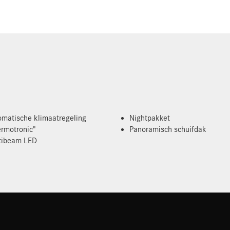
omatische klimaatregeling
Nightpakket
ermotronic"
Panoramisch schuifdak
tibeam LED