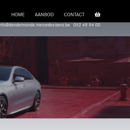
HOME
AANBOD
CONTACT
info@dendermonde.mercedes-benz.be
-
052 49 94 00