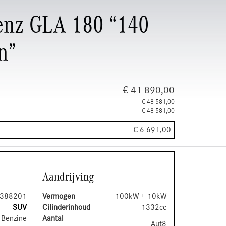
enz GLA 180 “140
n”
€ 41 890,00
€ 48 581,00
€ 48 581,00
€ 6 691,00
Aandrijving
388201
Vermogen
100kW + 10kW
SUV
Cilinderinhoud
1332cc
 Benzine
Aantal
Aut8