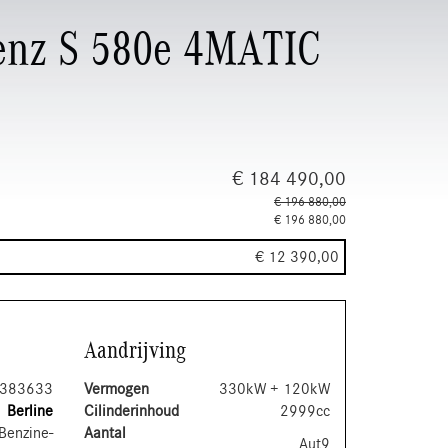
enz S 580e 4MATIC
€ 184 490,00
€ 196 880,00
€ 196 880,00
€ 12 390,00
Aandrijving
383633
Vermogen
330kW + 120kW
Berline
Cilinderinhoud
2999cc
Benzine-
Aantal
Aut9