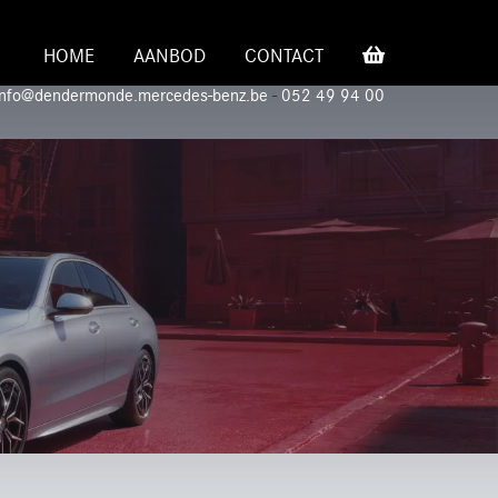
HOME
AANBOD
CONTACT
info@dendermonde.mercedes-benz.be
-
052 49 94 00